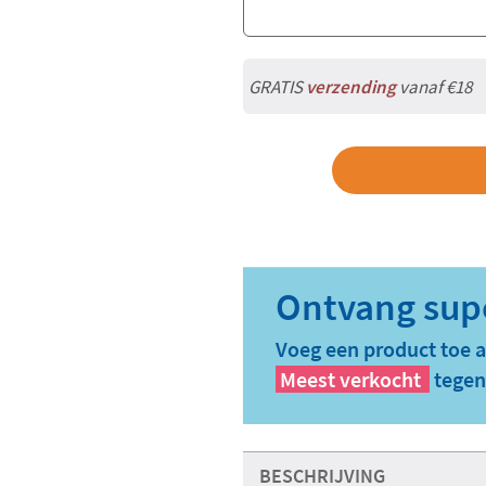
GRATIS
verzending
vanaf €18
Voeg een product toe 
Meest verkocht
tegen
BESCHRIJVING