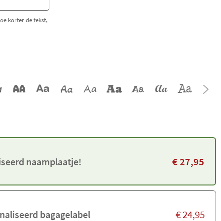
e korter de tekst,
€
27,95
iseerd naamplaatje!
€
24,95
naliseerd bagagelabel