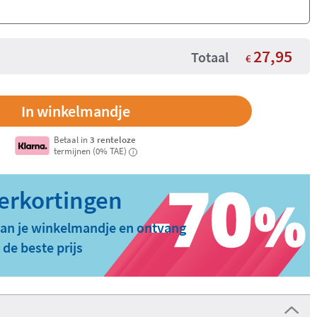
27,95
Totaal
€
Betaal in
3 renteloze
termijnen (0% TAE)
i
aan je winkelmandje en ontvang
 de beste prijs