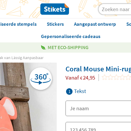
iseerde stempels
Stickers
Aangepast ontwerp
Sc
Gepersonaliseerde cadeaus
MET ECO-SHIPPING
ak van Lässig Aanpasbaar
Coral Mouse Mini-ru
Vanaf
24,95
€
Tekst
1