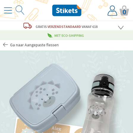
0
GRATIS
VERZENDSTANDAARD
VANAF €18
MET ECO-SHIPPING
Ga naar Aangepaste flessen