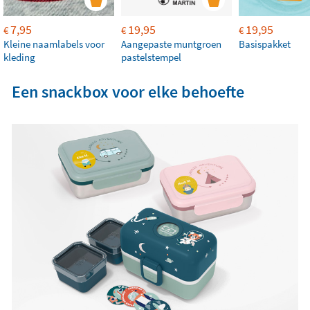
7,95
19,95
19,95
€
€
€
Kleine naamlabels voor
Aangepaste muntgroen
Basispakket
kleding
pastelstempel
Een snackbox voor elke behoefte