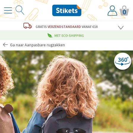
0
GRATIS
VERZENDSTANDAARD
VANAF €18
MET ECO-SHIPPING
Ga naar Aanpasbare rugzakken