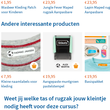
1,95
23,95
23,95
€
€
€
Wasbeer Kleding Patch
Jungle Fever Maped
Lapin Maped ru
voor Kinderen
rugzak Aanpasbare
Aanpasbare
Andere interessante producten
7,95
19,95
19,95
€
€
€
Kleine naamlabels voor
Aangepaste muntgroen
Basispakket
kleding
pastelstempel
Weet jij welke tas of rugzak jouw kleintje
nodig heeft voor deze cursus?