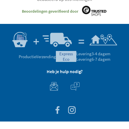
Beoordelingen geverifieerd door
express
Levering
3-4 dagem
Productie
Verzending
eco
Levering
6-7 dagem
Heb je hulp nodig?