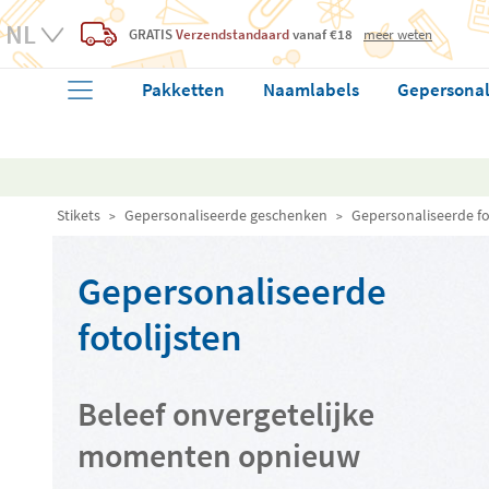
GRATIS
Verzendstandaard
vanaf €18
meer weten
Pakketten
Naamlabels
Gepersonal
Stikets
Gepersonaliseerde geschenken
Gepersonaliseerde fo
Gepersonaliseerde
fotolijsten
Beleef onvergetelijke
momenten opnieuw