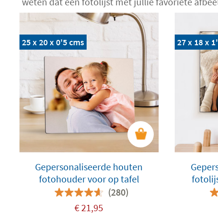
weten dat één fotolijst met jullie favoriete afbee
25 x 20 x 0'5 cms
27 x 18 x 1
Gepersonaliseerde houten
Gepers
fotohouder voor op tafel
fotoli
(280)
€
21,95