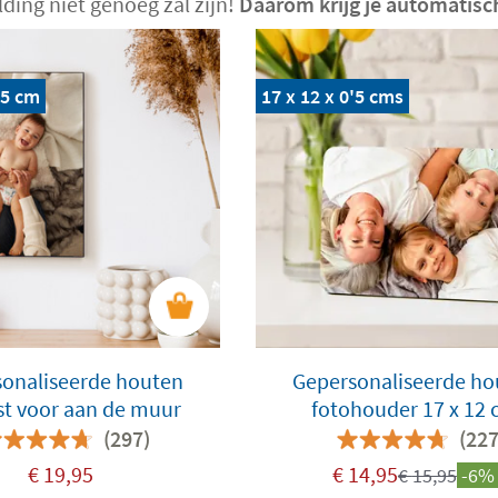
lding niet genoeg zal zijn!
Daarom krijg je automatisch
'5 cm
17 x 12 x 0'5 cms
onaliseerde houten
Gepersonaliseerde ho
jst voor aan de muur
fotohouder 17 x 12
(297)
(227
€
19,95
€
14,95
€
15,95
-6%