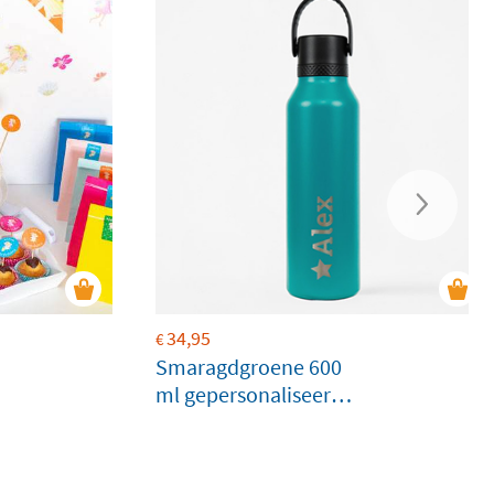
34,95
€
Smaragdgroene 600
ml gepersonaliseerde
Runbott-fles