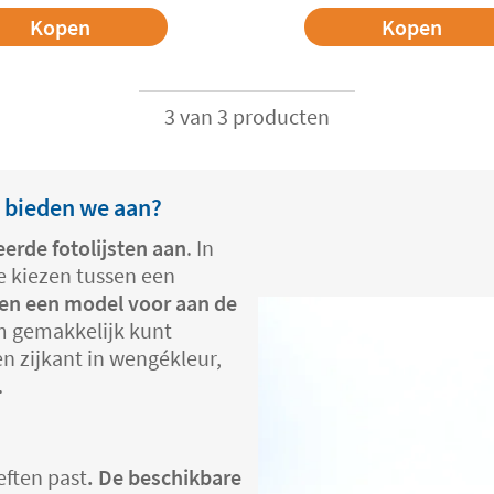
Kopen
Kopen
3 van 3 producten
n bieden we aan?
erde fotolijsten aan
. In
e kiezen tussen een
l en een model voor aan de
em gemakkelijk kunt
n zijkant in wengékleur,
.
eften past
. De beschikbare