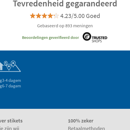
Tevredenheid gegarandeerd
4.23/5.00 Goed
Gebaseerd op 893 meningen
Beoordelingen geverifieerd door
g
3-4 dagem
g
6-7 dagem
er stikets
100% zeker
e zijn wij
Betaalmethoden