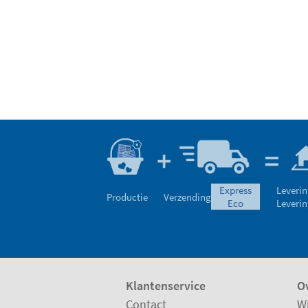
express
Leverin
Productie
Verzending
eco
Leverin
Klantenservice
Ov
Contact
Wi