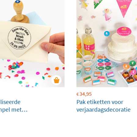
34,95
€
liseerde
Pak etiketten voor
mpel met 4
verjaardagsdecoratie
s