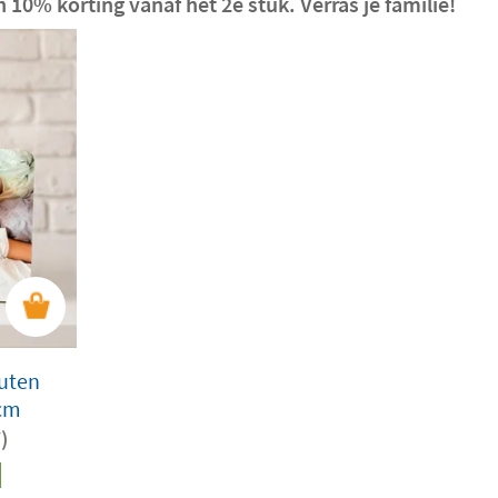
 10% korting vanaf het 2e stuk. Verras je familie!
uten
 cm
)