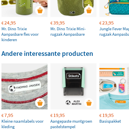
24,95
39,95
23,95
€
€
€
Mr. Dino Trixie
Mr. Dino Trixie Mini-
Jungle Fever Ma
Aanpasbare fles voor
rugzak Aanpasbare
rugzak Aanpasb
kinderen
Andere interessante producten
7,95
19,95
19,95
€
€
€
Kleine naamlabels voor
Aangepaste muntgroen
Basispakket
kleding
pastelstempel