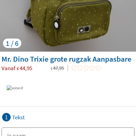
1 / 6
Mr. Dino Trixie grote rugzak Aanpasbare
Vanaf
44,95
47,95
€
€
1
Tekst