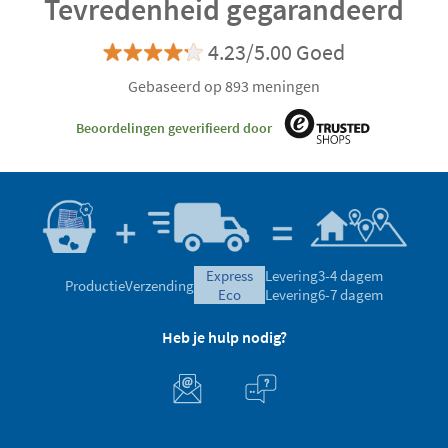
Tevredenheid gegarandeerd
4.23/5.00 Goed
Gebaseerd op 893 meningen
Beoordelingen geverifieerd door
express
Levering
3-4 dagem
Productie
Verzending
eco
Levering
6-7 dagem
Heb je hulp nodig?