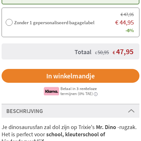
€
47,95
€
44,95
Zonder 1 gepersonaliseerd bagagelabel
-6%
47,95
Totaal
50,95
€
€
Betaal in
3 renteloze
termijnen (0% TAE)
i
BESCHRIJVING
Je dinosaurusfan zal dol zijn op Trixie's
Mr. Dino
-rugzak.
Het is perfect voor
school, kleuterschool of