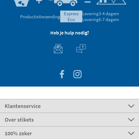
express
Levering
3-4 dagem
Productie
Verzending
eco
Levering
6-7 dagem
Heb je hulp nodig?
Klantenservice
Over stikets
100% zeker