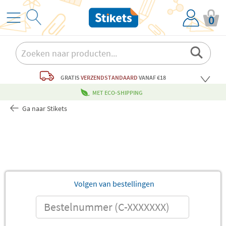
0
GRATIS
VERZENDSTANDAARD
VANAF €18
MET ECO-SHIPPING
Ga naar Stikets
Volgen van bestellingen