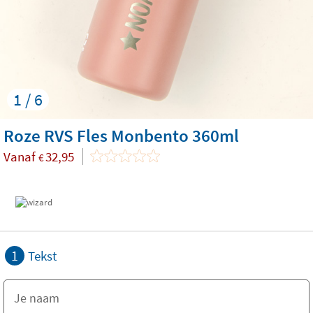
1 / 6
Roze RVS Fles Monbento 360ml
Vanaf
32,95
€
1
Tekst