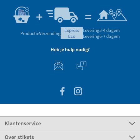
express
Levering
3-4 dagem
Productie
Verzending
eco
Levering
6-7 dagem
Heb je hulp nodig?
Klantenservice
Over stikets