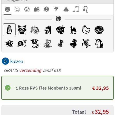
5
kiezen
GRATIS
verzending
vanaf €18
€
32,95
1 Roze RVS Fles Monbento 360ml
32,95
Totaal
€