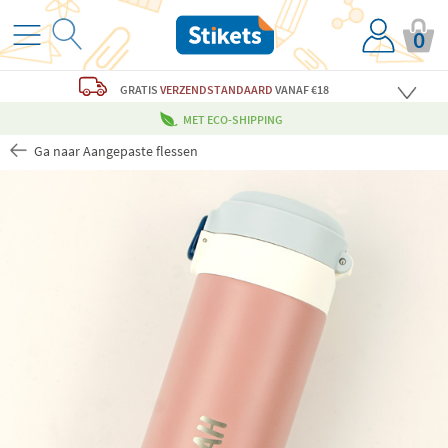
0
GRATIS
VERZENDSTANDAARD
VANAF €18
MET ECO-SHIPPING
Ga naar Aangepaste flessen