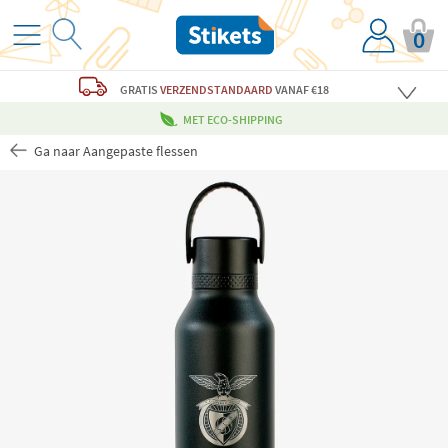
0
GRATIS
VERZENDSTANDAARD
VANAF €18
MET ECO-SHIPPING
Ga naar Aangepaste flessen