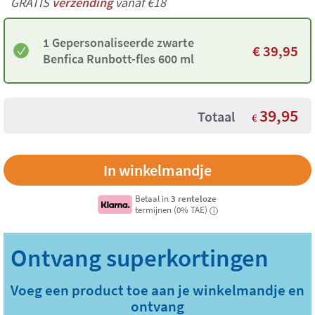
GRATIS
verzending
vanaf €18
1 Gepersonaliseerde zwarte
€
39,95
Benfica Runbott-fles 600 ml
39,95
Totaal
€
Betaal in
3 renteloze
termijnen (0% TAE)
i
Voeg een product toe aan je winkelmandje en
ontvang