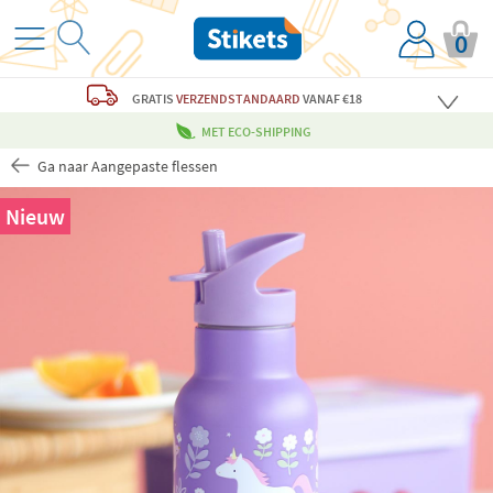
0
GRATIS
VERZENDSTANDAARD
VANAF €18
MET ECO-SHIPPING
Ga naar Aangepaste flessen
Nieuw