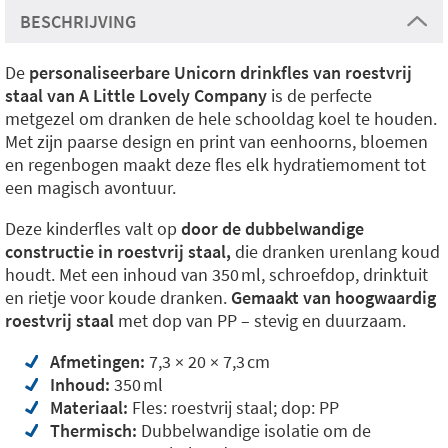
BESCHRIJVING
De
personaliseerbare Unicorn drinkfles van roestvrij
staal van A Little Lovely Company
is de perfecte
metgezel om dranken de hele schooldag koel te houden.
Met zijn paarse design en print van eenhoorns, bloemen
en regenbogen maakt deze fles elk hydratiemoment tot
een magisch avontuur.
Deze kinderfles valt op
door de dubbelwandige
constructie in roestvrij staal,
die dranken urenlang koud
houdt. Met een inhoud van 350 ml, schroefdop, drinktuit
en rietje voor koude dranken.
Gemaakt van hoogwaardig
roestvrij staal
met dop van PP – stevig en duurzaam.
Afmetingen:
7,3 × 20 × 7,3 cm
Inhoud:
350 ml
Materiaal:
Fles: roestvrij staal; dop: PP
Thermisch:
Dubbelwandige isolatie om de