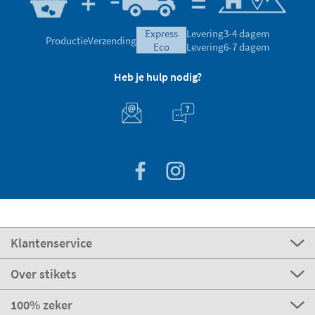
express
Levering
3-4 dagem
Productie
Verzending
eco
Levering
6-7 dagem
Heb je hulp nodig?
Klantenservice
Over stikets
100% zeker