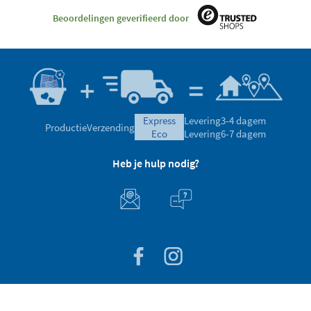
Beoordelingen geverifieerd door
express
Levering
3-4 dagem
Productie
Verzending
eco
Levering
6-7 dagem
Heb je hulp nodig?