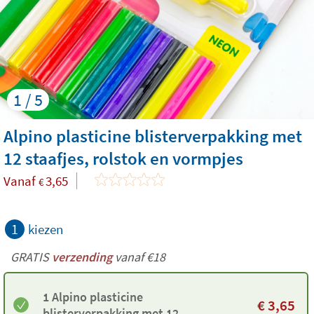
1 / 5
Alpino plasticine blisterverpakking met
12 staafjes, rolstok en vormpjes
Vanaf
3,65
€
1
kiezen
GRATIS
verzending
vanaf €18
1 Alpino plasticine
€
3,65
blisterverpakking met 12