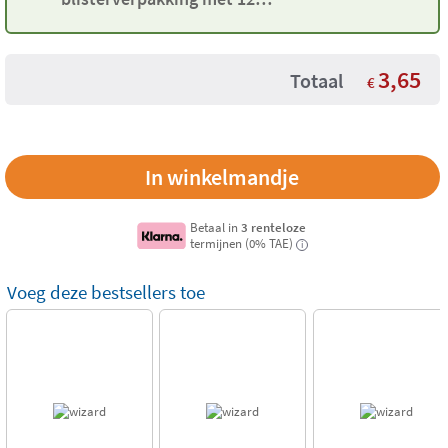
staafjes, rolstok en vormpjes
3,65
Totaal
€
Betaal in
3 renteloze
termijnen (0% TAE)
i
Voeg deze bestsellers toe