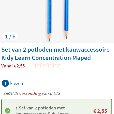
1 / 6
Set van 2 potloden met kauwaccessoire
Kidy Learn Concentration Maped
Vanaf
2,55
€
1
kiezen
GRATIS
verzending
vanaf €18
1 Set van 2 potloden met
€
2,55
kauwaccessoire Kidy Learn