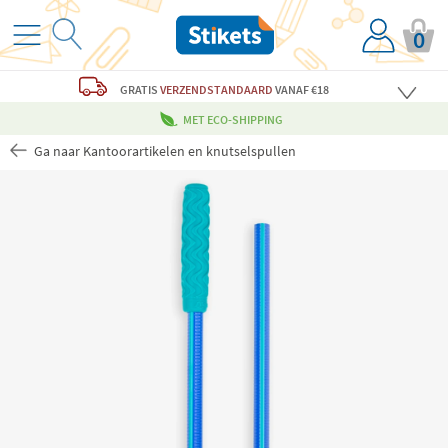
0
GRATIS
VERZENDSTANDAARD
VANAF €18
MET ECO-SHIPPING
Ga naar Kantoorartikelen en knutselspullen