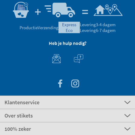
express
Levering
3-4 dagem
Productie
Verzending
eco
Levering
6-7 dagem
Heb je hulp nodig?
Klantenservice
Over stikets
100% zeker