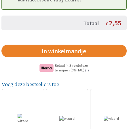
Concentration Maped
2,55
Totaal
€
Betaal in
3 renteloze
termijnen (0% TAE)
i
Voeg deze bestsellers toe