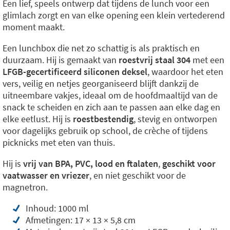
Een lief, speels ontwerp dat tijdens de lunch voor een
glimlach zorgt en van elke opening een klein vertederend
moment maakt.
Een lunchbox die net zo schattig is als praktisch en
duurzaam. Hij is gemaakt van
roestvrij staal 304
met een
LFGB-gecertificeerd siliconen deksel
, waardoor het eten
vers, veilig en netjes georganiseerd blijft dankzij de
uitneembare vakjes, ideaal om de hoofdmaaltijd van de
snack te scheiden en zich aan te passen aan elke dag en
elke eetlust. Hij is
roestbestendig
, stevig en ontworpen
voor dagelijks gebruik op school, de crèche of tijdens
picknicks met eten van thuis.
Hij is
vrij van BPA, PVC, lood en ftalaten
,
geschikt voor
vaatwasser en vriezer
, en niet geschikt voor de
magnetron.
Inhoud: 1000 ml
Afmetingen: 17 × 13 × 5,8 cm