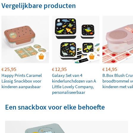
Vergelijkbare producten
25,95
12,95
14,95
€
€
€
Happy Prints Caramel
Galaxy Set van 4
B.Box Blush Cru
Lässig Snackbox voor
kinderlunchdozen van A
broodtrommel v
kinderen aanpasbaar
Little Lovely Company,
kinderen met va
personaliseerbaar
Een snackbox voor elke behoefte