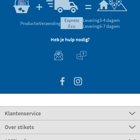
express
Levering
3-4 dagem
Productie
Verzending
eco
Levering
6-7 dagem
Heb je hulp nodig?
Klantenservice
Over stikets