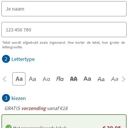
Tekst wordt afgedrukt zoals ingevoerd. Hoe korter de tekst, hoe groter de
lettergrootte.
2
Lettertype
3
kiezen
GRATIS
verzending
vanaf €18
€
39,95
Met gepersonaliseerde labels