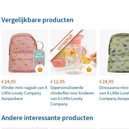
Vergelijkbare producten
UITGEPUT
24,95
12,95
24,95
€
€
€
Vlinder mini-rugzak van A
Gepersonaliseerde
Dinosaurus mini
Little Lovely Company
vlinderfles voor kinderen
van A Little Love
Aanpasbare
van A Little Lovely
Company Aanpa
Company
Andere interessante producten