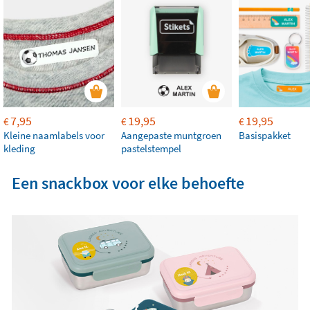
7,95
19,95
19,95
€
€
€
Kleine naamlabels voor
Aangepaste muntgroen
Basispakket
kleding
pastelstempel
Een snackbox voor elke behoefte