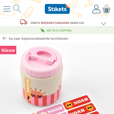
0
GRATIS
VERZENDSTANDAARD
VANAF €18
MET ECO-SHIPPING
Ga naar Gepersonaliseerde lunchboxen
Nieuw