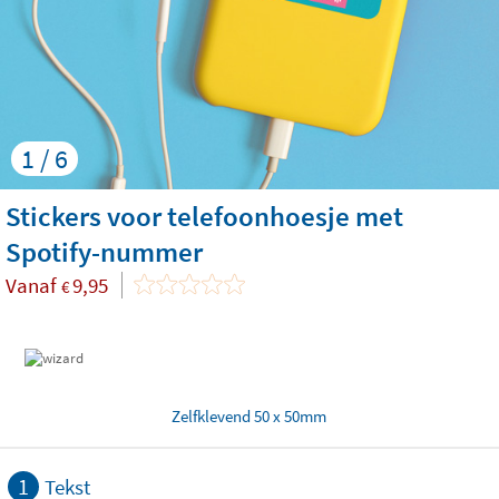
1 / 6
Stickers voor telefoonhoesje met
Spotify-nummer
Vanaf
9,95
€
Zelfklevend 50 x 50mm
1
Tekst