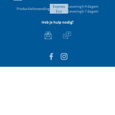
express
Levering
3-4 dagem
Productie
Verzending
eco
Levering
6-7 dagem
Heb je hulp nodig?
Klantenservice
Over stikets
100% zeker