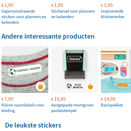
1,95
1,95
1,95
€
€
€
Gepersonaliseerde
Stickervel voor planners
Inspirerende
stickers voor planners en
en kalenders
klistremerker
kalenders
Andere interessante producten
7,95
19,95
19,95
€
€
€
Kleine naamlabels voor
Aangepaste muntgroen
Basispakket
kleding
pastelstempel
De leukste stickers