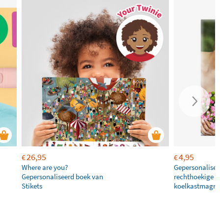
26,95
4,95
€
€
Where are you?
Gepersonalisee
Gepersonaliseerd boek van
rechthoekige
Stikets
koelkastmagne