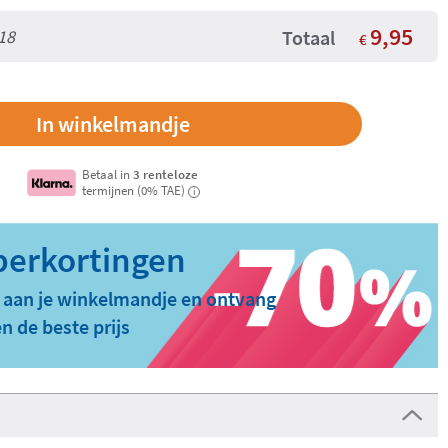
9,95
18
Totaal
€
Betaal in
3 renteloze
termijnen (0% TAE)
i
 aan je winkelmandje en ontvang
n de beste prijs