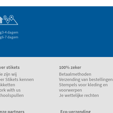
g
3-4 dagem
g
6-7 dagem
er stikets
100% zeker
e zijn wij
Betaalmethoden
eer Stikets kennen
Verzending van bestellingen
akketten
Stempels voor kleding en
ork with us
voorwerpen
choolspullen
Je wettelijke rechten
nze partners
Eco-verzending