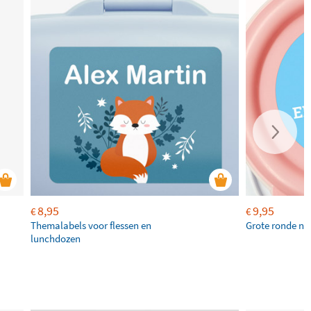
8,95
9,95
€
€
Themalabels voor flessen en
Grote ronde na
lunchdozen