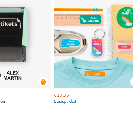
19,95
€
oen
Basispakket