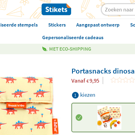
iseerde stempels
Stickers
Aangepast ontwerp
Sc
Gepersonaliseerde cadeaus
MET ECO-SHIPPING
Portasnacks dinos
Vanaf
9,95
€
kiezen
1