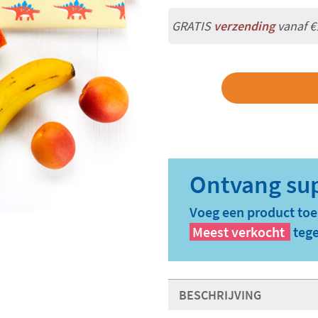
GRATIS
verzending
vanaf €
Voeg een product toe
Meest verkocht
tege
BESCHRIJVING