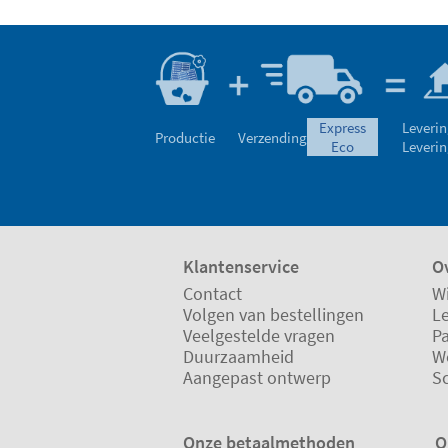
express
Leverin
Productie
Verzending
eco
Leverin
Klantenservice
Ov
Contact
Wi
Volgen van bestellingen
L
Veelgestelde vragen
P
Duurzaamheid
W
Aangepast ontwerp
S
Onze betaalmethoden
O