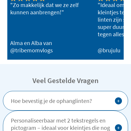
"Zo makkelijk dat we ze zelf
"Ideaal om de
kunnen aanbrengen!"
kleintjes te 
linten zijn su
super duurza
tegen alles!"
Alma en Alba van
@tribemomvlogs
@brujulu
Veel Gestelde Vragen
+
Hoe bevestig je de ophanglinten?
Personaliseerbaar met 2 tekstregels en
+
pictogram – ideaal voor kleintjes die nog