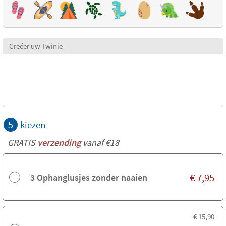
Creëer uw Twinie
5
kiezen
GRATIS
verzending
vanaf €18
€
7,95
3 Ophanglusjes zonder naaien
€
15,90