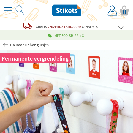
0
GRATIS
VERZENDSTANDAARD
VANAF €18
MET ECO-SHIPPING
Ga naar Ophanglusjes
Permanente vergrendeling