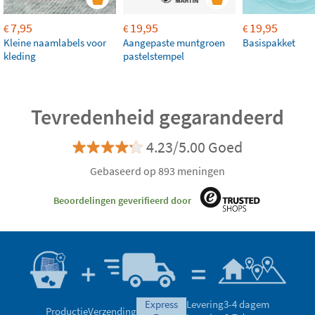
7,95
19,95
19,95
€
€
€
Kleine naamlabels voor
Aangepaste muntgroen
Basispakket
kleding
pastelstempel
Tevredenheid gegarandeerd
4.23/5.00 Goed
Gebaseerd op 893 meningen
Beoordelingen geverifieerd door
express
Levering
3-4 dagem
Productie
Verzending