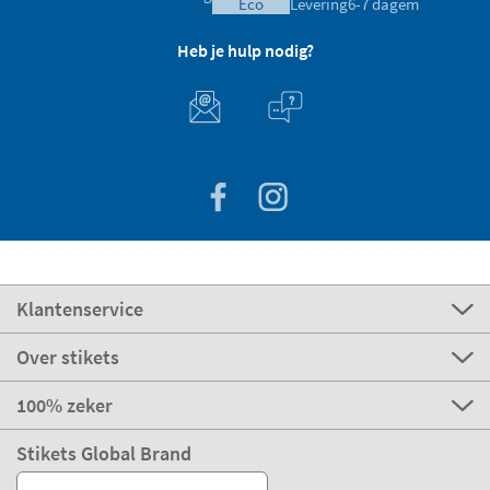
eco
Levering
6-7 dagem
Heb je hulp nodig?
Klantenservice
Over stikets
100% zeker
Stikets Global Brand