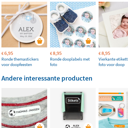
6,95
8,95
8,95
€
€
€
Ronde themastickers
Ronde dooplabels met
Vierkante etiket
voor doopfeesten
foto
foto voor doop
Andere interessante producten