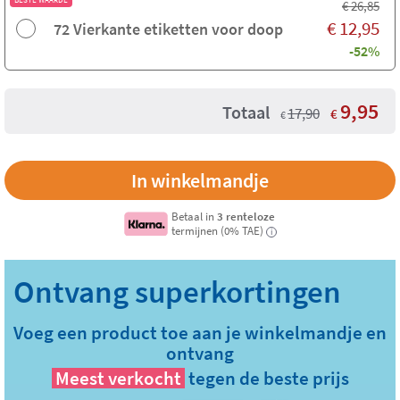
€
26,85
€
12,95
72 Vierkante etiketten voor doop
-52%
9,95
Totaal
17,90
€
€
Betaal in
3 renteloze
termijnen (0% TAE)
i
Voeg een product toe aan je winkelmandje en
ontvang
Meest verkocht
tegen de beste prijs