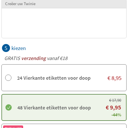
Creëer uw Twinie
5
kiezen
GRATIS
verzending
vanaf €18
€
8,95
24 Vierkante etiketten voor doop
€
17,90
€
9,95
48 Vierkante etiketten voor doop
-44%
BESTE WAARDE