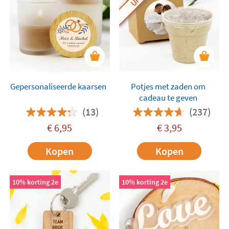
Gepersonaliseerde kaarsen
Potjes met zaden om
cadeau te geven
(13)
(237)
€
6,95
€
3,95
Kopen
Kopen
10% korting 2e
10% korting 2e