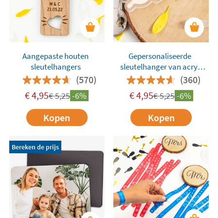
Aangepaste houten
Gepersonaliseerde
sleutelhangers
sleutelhanger van acryl
met namen of woorden
(570)
(360)
€
4,95
€
4,95
€
5,25
-6%
€
5,25
-6%
Kopen
Kopen
Bereken de prijs