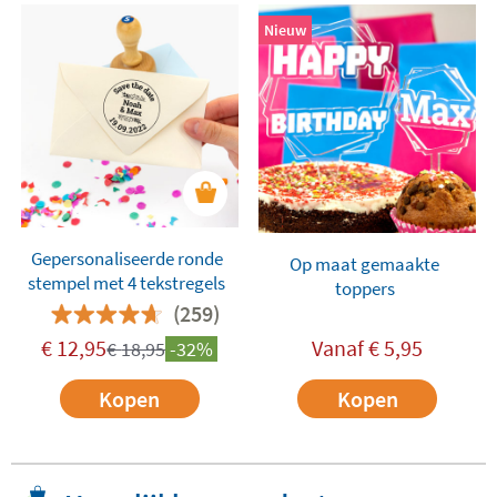
Nieuw
Gepersonaliseerde ronde
Op maat gemaakte
stempel met 4 tekstregels
toppers
(259)
€
12,95
Vanaf
€
5,95
€
18,95
-32%
Kopen
Kopen