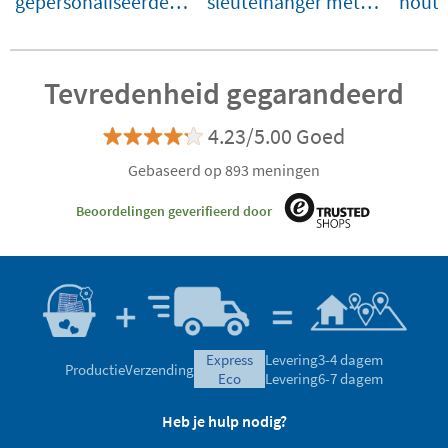
gepersonaliseerde
sleutelhanger met
hout
fotoplaat
foto
Tevredenheid gegarandeerd
4.23/5.00 Goed
Gebaseerd op 893 meningen
Beoordelingen geverifieerd door
express
Levering
3-4 dagem
Productie
Verzending
eco
Levering
6-7 dagem
Heb je hulp nodig?