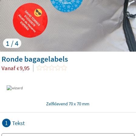
1 / 4
Ronde bagagelabels
Vanaf
9,95
€
Zelfklevend 70 x 70 mm
1
Tekst