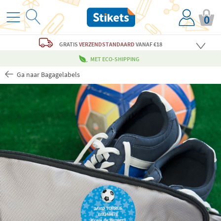
0
GRATIS
VERZENDSTANDAARD
VANAF €18
MET ECO-SHIPPING
Ga naar Bagagelabels