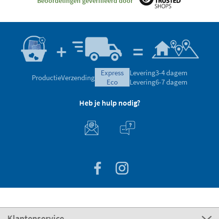
Beoordelingen geverifieerd door
express
Levering
3-4 dagem
Productie
Verzending
eco
Levering
6-7 dagem
Heb je hulp nodig?
Klantenservice