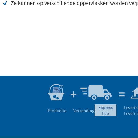
Ze kunnen op verschillende oppervlakken worden verpl
express
Leverin
Productie
Verzending
eco
Leverin