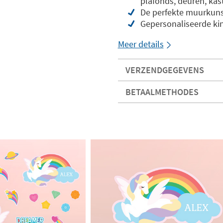
plafonds, deuren, kas
De perfekte muurkunst
Gepersonaliseerde ki
Meer details
VERZENDGEGEVENS
BETAALMETHODES