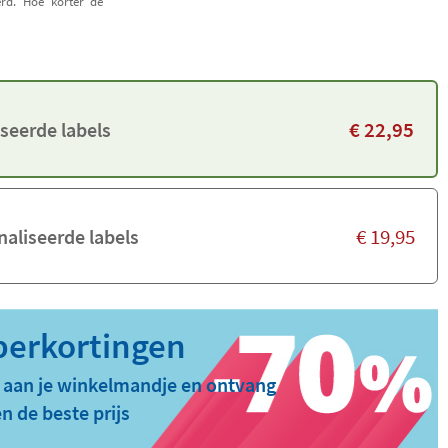
erd. Hoe korter de
€
22,95
seerde labels
€
19,95
aliseerde labels
 aan je winkelmandje en ontvang
n de beste prijs