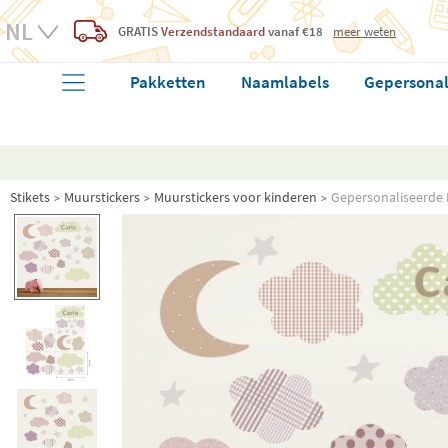
GRATIS
Verzendstandaard
vanaf €18
meer weten
Pakketten
Naamlabels
Gepersonal
Stikets
Muurstickers
Muurstickers voor kinderen
Gepersonaliseerde 