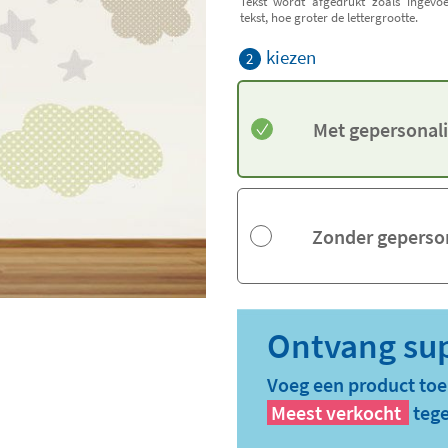
Tekst wordt afgedrukt zoals ingevo
tekst, hoe groter de lettergrootte.
kiezen
2
Met gepersonali
Zonder geperson
Voeg een product toe
Meest verkocht
tege