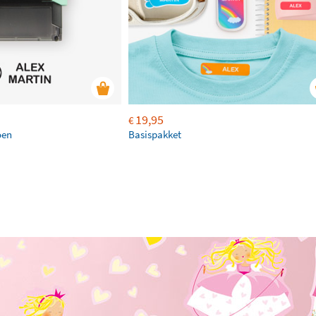
19,95
€
oen
Basispakket