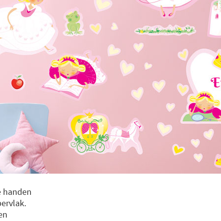
ge handen
ervlak.
en