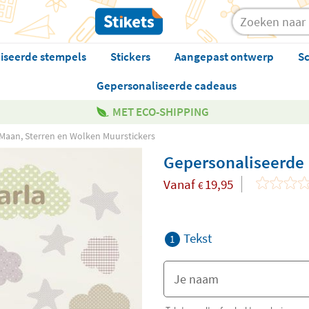
iseerde stempels
Stickers
Aangepast ontwerp
Sc
Gepersonaliseerde cadeaus
MET ECO-SHIPPING
Maan, Sterren en Wolken Muurstickers
Gepersonaliseerde 
Vanaf
19,95
€
Tekst
1