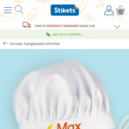
0
GRATIS
VERZENDSTANDAARD
VANAF €18
MET ECO-SHIPPING
Ga naar Aangepaste schorten